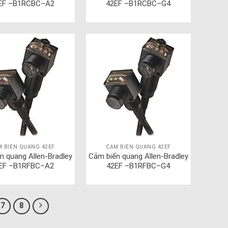
EF –B1RCBC–A2
42EF –B1RCBC–G4
M BIẾN QUANG 42EF
CẢM BIẾN QUANG 42EF
n quang Allen-Bradley
Cảm biến quang Allen-Bradley
EF –B1RFBC–A2
42EF –B1RFBC–G4
7
8