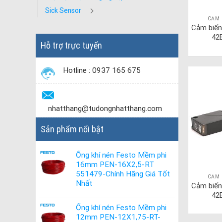
Sick Sensor
CẢM 
Cảm biến
42
Hỗ trợ trực tuyến
Hotline : 0937 165 675
nhatthang@tudongnhatthang.com
Sản phẩm nổi bật
Ống khí nén Festo Mềm phi
16mm PEN-16X2,5-RT
551479-Chính Hãng Giá Tốt
CẢM 
Nhất
Cảm biến
42
Ống khí nén Festo Mềm phi
12mm PEN-12X1,75-RT-