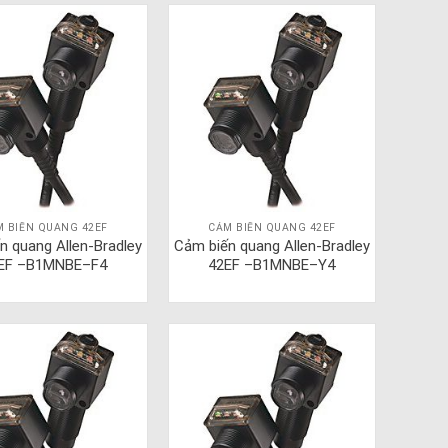
M BIẾN QUANG 42EF
CẢM BIẾN QUANG 42EF
n quang Allen-Bradley
Cảm biến quang Allen-Bradley
EF –B1MNBE–F4
42EF –B1MNBE–Y4