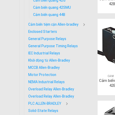
Cảm biến quang 42G
42
Cảm biến quang 42SMU
Cảm biến quang 44B
Cảm biến tiệm cận Allen-bradley
Enclosed Starters
General Purpose Relays
General Purpose Timing Relays
IEC Industrial Relays
Khởi động từ Allen-Bradley
MCCB Allen-Bradley
Motor Protection
CẢM 
Cảm biến
NEMA Industrial Relays
42
Overload Relay Allen-Bradley
Overload Relay Allen-Bradley
PLC ALLEN-BRADLEY
Solid-State Relays