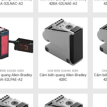
BA-S2LNAC-A2
42BA-S2LNAE-A2
4
BIẾN QUANG 42BA
CẢM BIẾN QUANG 42BC
CẢM
 quang Allen-Bradley
Cảm biến quang Allen-Bradley
Cảm biế
BA-S2LPAE-A2
42BC
4