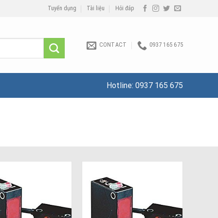
Tuyển dụng
Tài liệu
Hỏi đáp
CONTACT
0937 165 675
Hotline:
0937 165 675