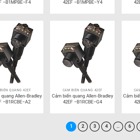
F –B1MPBE–F4
42EF –B1MPBE–Y4
42
BIẾN QUANG 42EF
CẢM BIẾN QUANG 42EF
CẢ
 quang Allen-Bradley
Cảm biến quang Allen-Bradley
Cảm biế
F –B1RCBE–A2
42EF –B1RCBE–G4
42
1
2
3
4
…
6