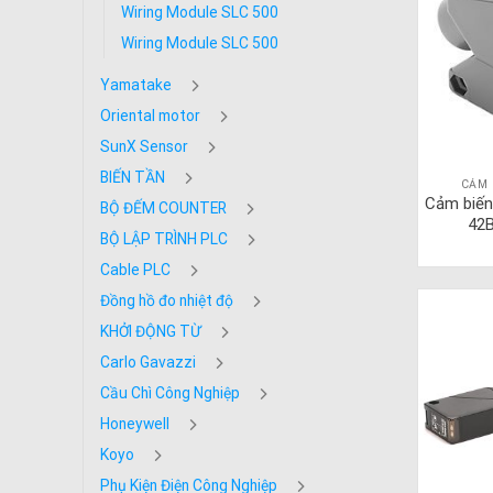
Wiring Module SLC 500
Wiring Module SLC 500
Yamatake
Oriental motor
SunX Sensor
BIẾN TẦN
CẢM 
Cảm biến
BỘ ĐẾM COUNTER
42
BỘ LẬP TRÌNH PLC
Cable PLC
Đồng hồ đo nhiệt độ
KHỞI ĐỘNG TỪ
Carlo Gavazzi
Cầu Chì Công Nghiệp
Honeywell
Koyo
Phụ Kiện Điện Công Nghiệp