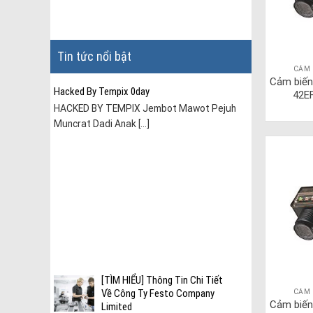
Tin tức nổi bật
CẢM 
Cảm biến
Hacked By Tempix 0day
42E
HACKED BY TEMPIX Jembot Mawot Pejuh
Muncrat Dadi Anak [...]
ài
[TÌM HIỂU] Thông Tin Chi Tiết
CẢM 
Về Công Ty Festo Company
Cảm biến
Limited