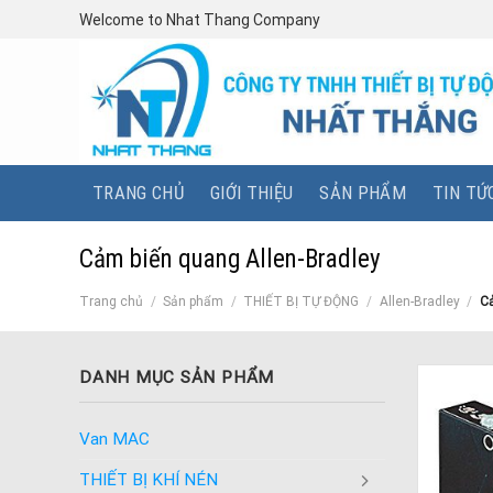
Skip
Welcome to Nhat Thang Company
to
content
TRANG CHỦ
GIỚI THIỆU
SẢN PHẨM
TIN TỨ
Cảm biến quang Allen-Bradley
Trang chủ
/
Sản phẩm
/
THIẾT BỊ TỰ ĐỘNG
/
Allen-Bradley
/
Cả
DANH MỤC SẢN PHẨM
Van MAC
THIẾT BỊ KHÍ NÉN