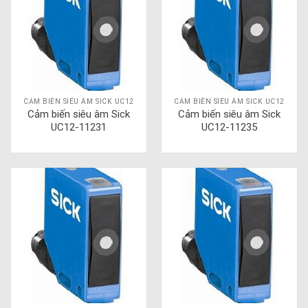
CẢM BIẾN SIÊU ÂM SICK UC12
CẢM BIẾN SIÊU ÂM SICK UC12
Cảm biến siêu âm Sick
Cảm biến siêu âm Sick
UC12-11231
UC12-11235