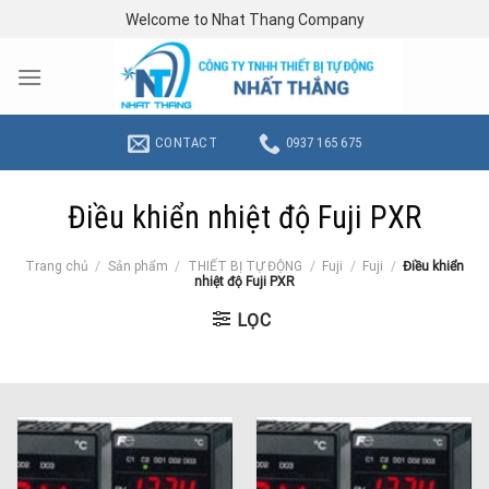
Skip
Welcome to Nhat Thang Company
to
content
CONTACT
0937 165 675
Điều khiển nhiệt độ Fuji PXR
Trang chủ
/
Sản phẩm
/
THIẾT BỊ TỰ ĐỘNG
/
Fuji
/
Fuji
/
Điều khiển
nhiệt độ Fuji PXR
LỌC