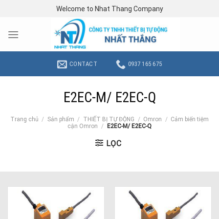
Skip
Welcome to Nhat Thang Company
to
content
CONTACT
0937 165 675
E2EC-M/ E2EC-Q
Trang chủ
/
Sản phẩm
/
THIẾT BỊ TỰ ĐỘNG
/
Omron
/
Cảm biến tiệm
cận Omron
/
E2EC-M/ E2EC-Q
LỌC