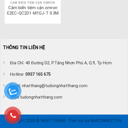
CẢM BIẾN TIỆM CẬN OMRON
Cảm biến tiệm cận omron
E2EC-QC2D1-M1GJ-T 0.3M
THÔNG TIN LIÊN HỆ
Địa Chỉ: 40 Đường D2, P.Tăng Nhơn Phú A, Q.9, Tp Hcm
Hotline:
0937 165 675
Email: nhatthang@tudongnhatthang.com
www.tudongnhatthang.com
Copyright 2020 © NHATTHANG. Thiết kế bởi BMCONNECT.VN