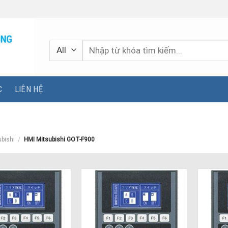
Tìm
kiếm:
C
LIÊN HỆ
ubishi
/
HMI Mitsubishi GOT-F900