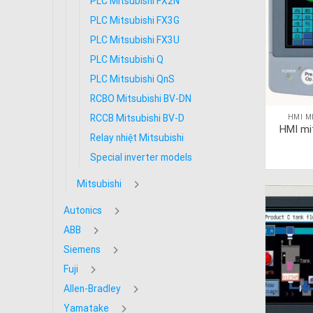
PLC Mitsubishi FX2N
PLC Mitsubishi FX3G
PLC Mitsubishi FX3U
PLC Mitsubishi Q
PLC Mitsubishi QnS
RCBO Mitsubishi BV-DN
HMI M
RCCB Mitsubishi BV-D
HMI mi
Relay nhiệt Mitsubishi
Special inverter models
Mitsubishi
Autonics
ABB
Siemens
Fuji
Allen-Bradley
Yamatake