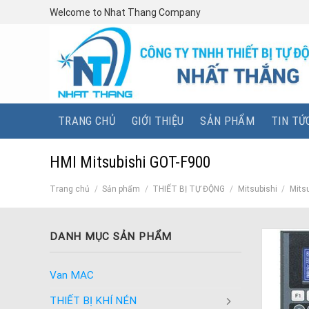
Skip
Welcome to Nhat Thang Company
to
content
TRANG CHỦ
GIỚI THIỆU
SẢN PHẨM
TIN TỨ
HMI Mitsubishi GOT-F900
Trang chủ
/
Sản phẩm
/
THIẾT BỊ TỰ ĐỘNG
/
Mitsubishi
/
Mits
DANH MỤC SẢN PHẨM
Van MAC
THIẾT BỊ KHÍ NÉN