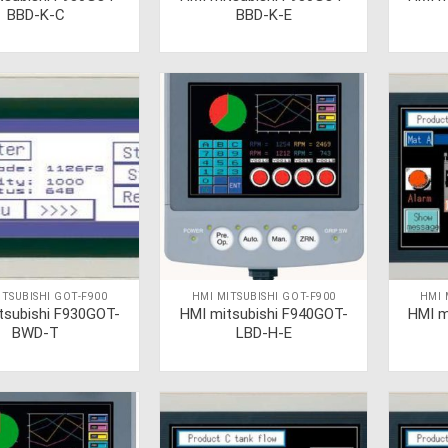
BBD-K-C
BBD-K-E
ITSUBISHI GOT-F900
HMI MITSUBISHI GOT-F900
HMI 
tsubishi F930GOT-
HMI mitsubishi F940GOT-
HMI m
BWD-T
LBD-H-E