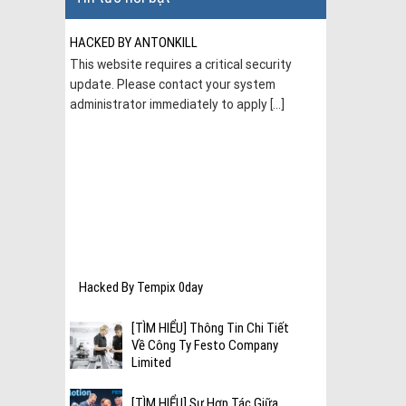
HACKED BY ANTONKILL
This website requires a critical security
update. Please contact your system
administrator immediately to apply [...]
hí nén
c thiết
Hacked By Tempix 0day
[TÌM HIỂU] Thông Tin Chi Tiết
Về Công Ty Festo Company
Limited
[TÌM HIỂU] Sự Hợp Tác Giữa