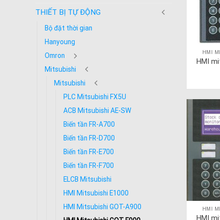
THIẾT BỊ TỰ ĐỘNG
Bộ đặt thời gian
Hanyoung
HMI M
Omron
HMI mi
Mitsubishi
Mitsubishi
PLC Mitsubishi FX5U
ACB Mitsubishi AE-SW
Biến tần FR-A700
Biến tần FR-D700
Biến tần FR-E700
Biến tần FR-F700
ELCB Mitsubishi
HMI Mitsubishi E1000
HMI Mitsubishi GOT-A900
HMI M
HMI mi