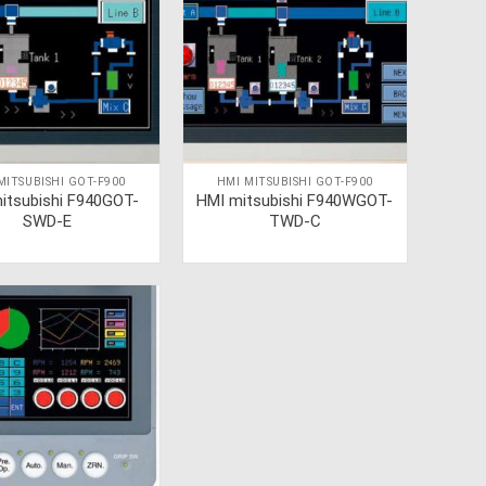
MITSUBISHI GOT-F900
HMI MITSUBISHI GOT-F900
itsubishi F940GOT-
HMI mitsubishi F940WGOT-
SWD-E
TWD-C