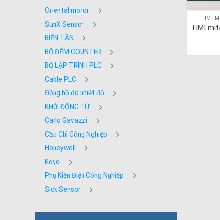
Oriental motor
HMI M
SunX Sensor
HMI mit
BIẾN TẦN
BỘ ĐẾM COUNTER
BỘ LẬP TRÌNH PLC
Cable PLC
Đồng hồ đo nhiệt độ
KHỞI ĐỘNG TỪ
Carlo Gavazzi
Cầu Chì Công Nghiệp
Honeywell
Koyo
Phụ Kiện Điện Công Nghiệp
Sick Sensor