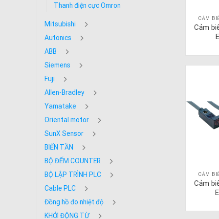
Thanh điện cực Omron
CẢM BI
Mitsubishi
Cảm bi
Autonics
ABB
Siemens
Fuji
Allen-Bradley
Yamatake
Oriental motor
SunX Sensor
BIẾN TẦN
BỘ ĐẾM COUNTER
BỘ LẬP TRÌNH PLC
CẢM BI
Cảm bi
Cable PLC
E
Đồng hồ đo nhiệt độ
KHỞI ĐỘNG TỪ