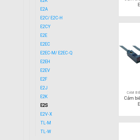
E2K
E2A
E2C/ E2C-H
E2CY
E2E
E2EC
E2EC-M/ E2EC-Q
E2EH
E2EV
E2F
E2J
CẢM BI
E2K
Cảm bi
E2S
E2V-X
TL-M
TL-W