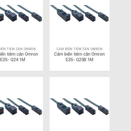
IẾN TIỆM CẬN OMRON
CẢM BIẾN TIỆM CẬN OMRON
iến tiệm cận Omron
Cảm biến tiệm cận Omron
E2S- Q24 1M
E2S- Q25B 1M