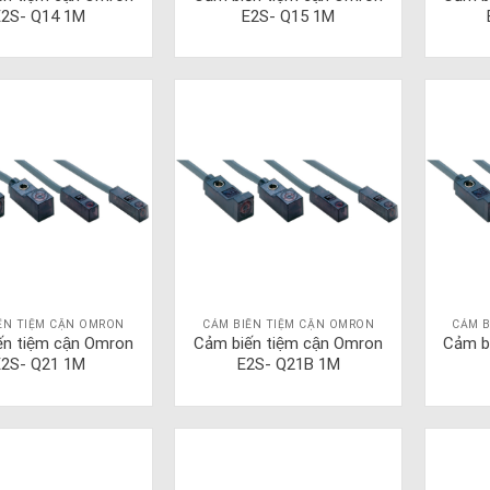
E2S- Q14 1M
E2S- Q15 1M
ẾN TIỆM CẬN OMRON
CẢM BIẾN TIỆM CẬN OMRON
CẢM B
ến tiệm cận Omron
Cảm biến tiệm cận Omron
Cảm b
E2S- Q21 1M
E2S- Q21B 1M