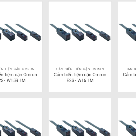
ẾN TIỆM CẬN OMRON
CẢM BIẾN TIỆM CẬN OMRON
CẢM B
ến tiệm cận Omron
Cảm biến tiệm cận Omron
Cảm b
2S- W15B 1M
E2S- W16 1M