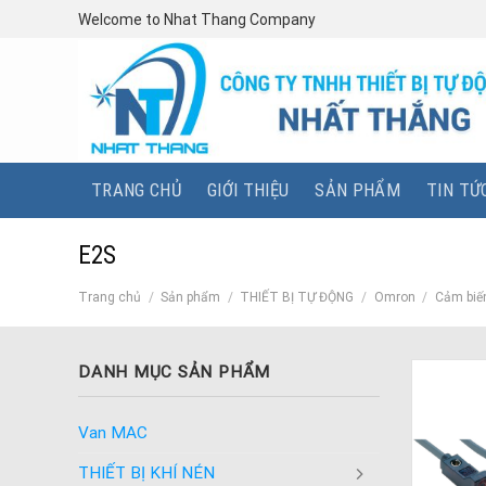
Skip
Welcome to Nhat Thang Company
to
content
TRANG CHỦ
GIỚI THIỆU
SẢN PHẨM
TIN TỨ
E2S
Trang chủ
/
Sản phẩm
/
THIẾT BỊ TỰ ĐỘNG
/
Omron
/
Cảm biế
DANH MỤC SẢN PHẨM
Van MAC
THIẾT BỊ KHÍ NÉN