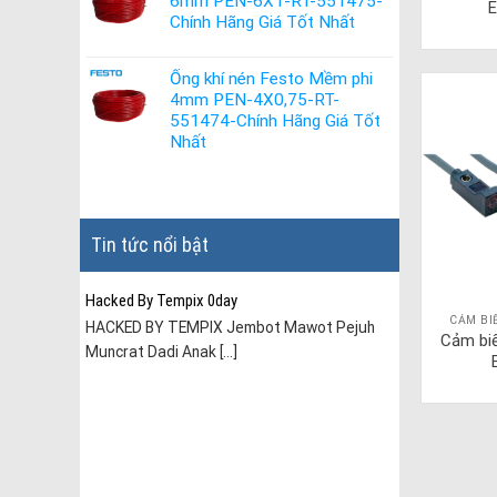
6mm PEN-6X1-RT-551475-
E
Chính Hãng Giá Tốt Nhất
Ống khí nén Festo Mềm phi
4mm PEN-4X0,75-RT-
551474-Chính Hãng Giá Tốt
Nhất
Tin tức nổi bật
Hacked By Tempix 0day
CẢM BI
HACKED BY TEMPIX Jembot Mawot Pejuh
Cảm bi
Muncrat Dadi Anak [...]