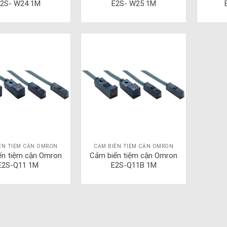
2S- W24 1M
E2S- W25 1M
ẾN TIỆM CẬN OMRON
CẢM BIẾN TIỆM CẬN OMRON
ến tiệm cận Omron
Cảm biến tiệm cận Omron
E2S-Q11 1M
E2S-Q11B 1M