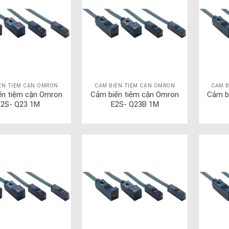
ẾN TIỆM CẬN OMRON
CẢM BIẾN TIỆM CẬN OMRON
CẢM B
ến tiệm cận Omron
Cảm biến tiệm cận Omron
Cảm b
E2S- Q23 1M
E2S- Q23B 1M