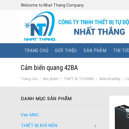
Skip
Welcome to Nhat Thang Company
to
content
TRANG CHỦ
GIỚI THIỆU
SẢN PHẨM
TIN TỨ
Cảm biến quang 42BA
Trang chủ
/
Sản phẩm
/
THIẾT BỊ TỰ ĐỘNG
/
Allen-Bradley
/
Cả
DANH MỤC SẢN PHẨM
Van MAC
THIẾT BỊ KHÍ NÉN