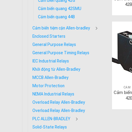
Cảm biến quang 42G
42
Cảm biến quang 42SMU
Cảm biến quang 44B
Cảm biến tiệm cận Allen-bradley
Enclosed Starters
General Purpose Relays
General Purpose Timing Relays
IEC Industrial Relays
Khởi động từ Allen-Bradley
MCCB Allen-Bradley
Motor Protection
CẢM 
Cảm biến
NEMA Industrial Relays
42
Overload Relay Allen-Bradley
Overload Relay Allen-Bradley
PLC ALLEN-BRADLEY
Solid-State Relays