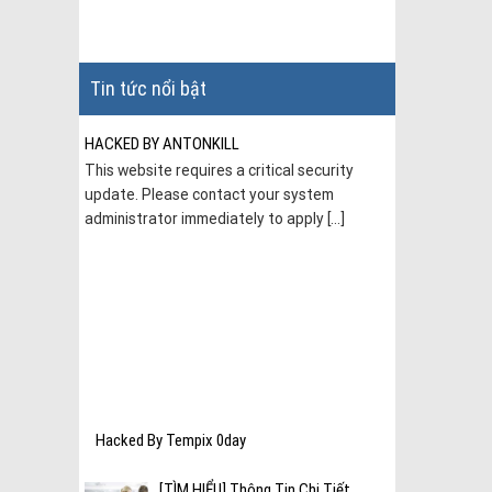
Tin tức nổi bật
HACKED BY ANTONKILL
This website requires a critical security
update. Please contact your system
administrator immediately to apply [...]
hí nén
c thiết
Hacked By Tempix 0day
[TÌM HIỂU] Thông Tin Chi Tiết