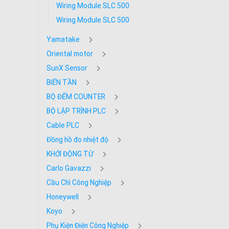
Wiring Module SLC 500
Wiring Module SLC 500
Yamatake
Oriental motor
SunX Sensor
BIẾN TẦN
BỘ ĐẾM COUNTER
BỘ LẬP TRÌNH PLC
Cable PLC
Đồng hồ đo nhiệt độ
KHỞI ĐỘNG TỪ
Carlo Gavazzi
Cầu Chì Công Nghiệp
Honeywell
Koyo
Phụ Kiện Điện Công Nghiệp