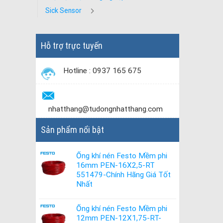
Sick Sensor
Hỗ trợ trực tuyến
Hotline : 0937 165 675
nhatthang@tudongnhatthang.com
Sản phẩm nổi bật
Ống khí nén Festo Mềm phi
16mm PEN-16X2,5-RT
551479-Chính Hãng Giá Tốt
Nhất
Ống khí nén Festo Mềm phi
12mm PEN-12X1,75-RT-