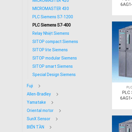
MICROMASTER 420
6AG1
MICROMASTER 430
PLC Siemens S7-1200
PLC Siemens S7-400
Relay Nhiệt Siemens
SITOP compact Siemens
SITOP lite Siemens
SITOP modular Siemens
SITOP smart Siemens
Special Design Siemens
Fuji
PLC
PLC 
Allen-Bradley
6AG1
Yamatake
Oriental motor
SunX Sensor
BIẾN TẦN