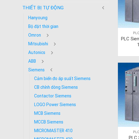
THIẾT BỊ TỰ ĐỘNG
Hanyoung
Bộ đặt thời gian
PLC
Omron
PLC Sie
Mitsubishi
Autonics
ABB
Siemens
Cảm biến đo áp suất Siemens
CB chỉnh dòng Siemens
Contactor Siemens
LOGO Power Siemens
MCB Siemens
MCCB Siemens
MICROMASTER 410
PLC
PLC 