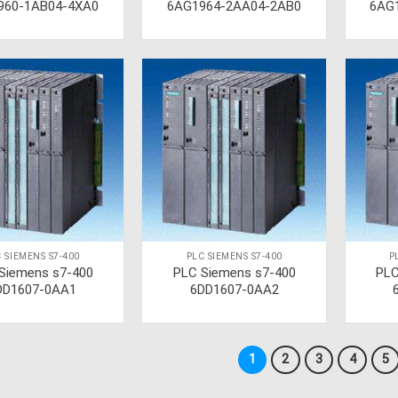
960-1AB04-4XA0
6AG1964-2AA04-2AB0
6AG
 SIEMENS S7-400
PLC SIEMENS S7-400
P
Siemens s7-400
PLC Siemens s7-400
PLC
DD1607-0AA1
6DD1607-0AA2
1
2
3
4
5