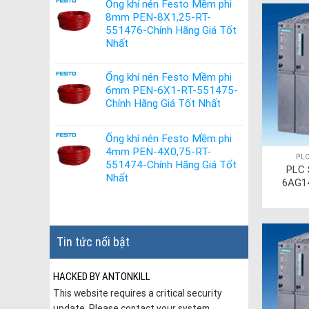
Ống khí nén Festo Mềm phi
8mm PEN-8X1,25-RT-
551476-Chính Hãng Giá Tốt
Nhất
Ống khí nén Festo Mềm phi
6mm PEN-6X1-RT-551475-
Chính Hãng Giá Tốt Nhất
Ống khí nén Festo Mềm phi
4mm PEN-4X0,75-RT-
PLC
551474-Chính Hãng Giá Tốt
PLC 
Nhất
6AG1
Tin tức nổi bật
HACKED BY ANTONKILL
This website requires a critical security
update. Please contact your system