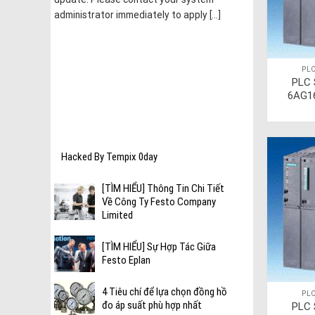
administrator immediately to apply [...]
PLC
hí nén
PLC 
6AG1
c thiết
Hacked By Tempix 0day
[TÌM HIỂU] Thông Tin Chi Tiết
Về Công Ty Festo Company
Limited
[TÌM HIỂU] Sự Hợp Tác Giữa
Festo Eplan
4 Tiêu chí để lựa chọn đồng hồ
PLC
đo áp suất phù hợp nhất
PLC 