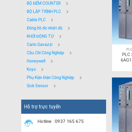
BỘ ĐẾM COUNTER
BỘ LẬP TRÌNH PLC
Cable PLC
Đồng hồ đo nhiệt độ
KHỞI ĐỘNG TỪ
Carlo Gavazzi
PLC
Cầu Chì Công Nghiệp
PLC 
6AG1
Honeywell
Koyo
Phụ Kiện Điện Công Nghiệp
Sick Sensor
Hỗ trợ trực tuyến
Hotline : 0937 165 675