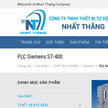
Skip
Welcome to Nhat Thang Company
to
content
TRANG CHỦ
GIỚI THIỆU
SẢN PHẨM
TIN TỨ
PLC Siemens S7-400
Trang chủ
/
Sản phẩm
/
THIẾT BỊ TỰ ĐỘNG
/
Siemens
/
PLC Si
DANH MỤC SẢN PHẨM
Van MAC
THIẾT BỊ KHÍ NÉN