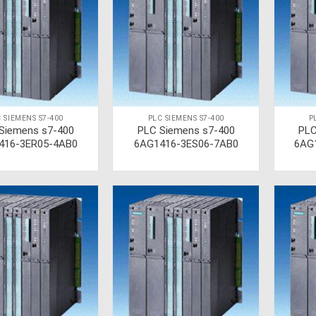
 SIEMENS S7-400
PLC SIEMENS S7-400
P
Siemens s7-400
PLC Siemens s7-400
PLC
416-3ER05-4AB0
6AG1416-3ES06-7AB0
6AG