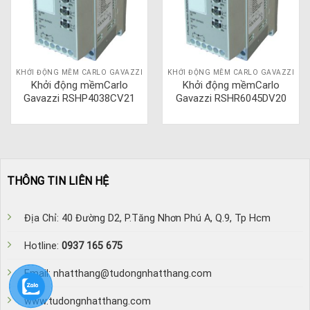
KHỞI ĐỘNG MỀM CARLO GAVAZZI
KHỞI ĐỘNG MỀM CARLO GAVAZZI
Khởi động mềmCarlo
Khởi động mềmCarlo
Gavazzi RSHP4038CV21
Gavazzi RSHR6045DV20
THÔNG TIN LIÊN HỆ
Địa Chỉ: 40 Đường D2, P.Tăng Nhơn Phú A, Q.9, Tp Hcm
Hotline:
0937 165 675
Email: nhatthang@tudongnhatthang.com
www.tudongnhatthang.com