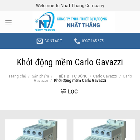
Skip
Welcome to Nhat Thang Company
to
content
CONTACT
0937 165 675
Khởi động mềm Carlo Gavazzi
Trang chủ
/
Sản phẩm
/
THIẾT BỊ TỰ ĐỘNG
/
Carlo Gavazzi
/
Carlo
Gavazzi
/
Khởi động mềm Carlo Gavazzi
LỌC