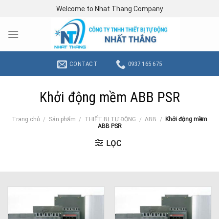
Skip
Welcome to Nhat Thang Company
to
content
CONTACT
0937 165 675
Khởi động mềm ABB PSR
Trang chủ
/
Sản phẩm
/
THIẾT BỊ TỰ ĐỘNG
/
ABB
/
Khởi động mềm
ABB PSR
LỌC