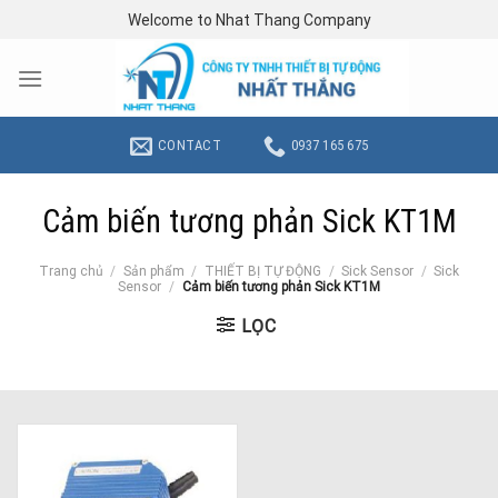
Skip
Welcome to Nhat Thang Company
to
content
CONTACT
0937 165 675
Cảm biến tương phản Sick KT1M
Trang chủ
/
Sản phẩm
/
THIẾT BỊ TỰ ĐỘNG
/
Sick Sensor
/
Sick
Sensor
/
Cảm biến tương phản Sick KT1M
LỌC