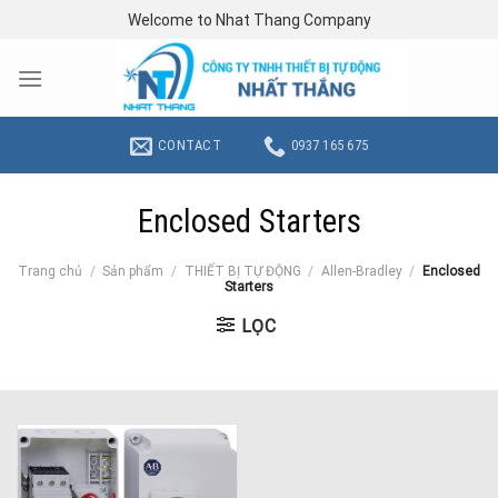
Skip
Welcome to Nhat Thang Company
to
content
CONTACT
0937 165 675
Enclosed Starters
Trang chủ
/
Sản phẩm
/
THIẾT BỊ TỰ ĐỘNG
/
Allen-Bradley
/
Enclosed
Starters
LỌC