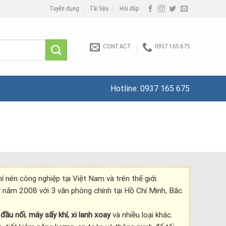
Tuyển dụng
Tài liệu
Hỏi đáp
CONTACT
0937 165 675
Hotline:
0937 165 675
 nén công nghiệp tại Việt Nam và trên thế giới.
năm 2008 với 3 văn phòng chính tại Hồ Chí Minh, Bắc
,
đầu nối
,
máy sấy khí,
xi lanh
xoay
và nhiều loại khác.