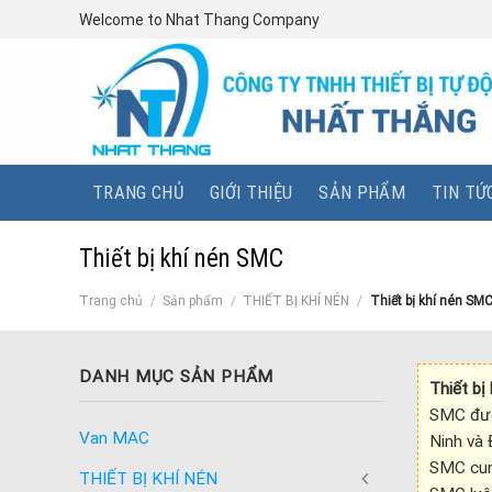
Skip
Welcome to Nhat Thang Company
to
content
TRANG CHỦ
GIỚI THIỆU
SẢN PHẨM
TIN TỨ
Thiết bị khí nén SMC
Trang chủ
/
Sản phẩm
/
THIẾT BỊ KHÍ NÉN
/
Thiết bị khí nén SM
DANH MỤC SẢN PHẨM
Thiết bị
SMC được
Van MAC
Ninh và 
SMC cun
THIẾT BỊ KHÍ NÉN