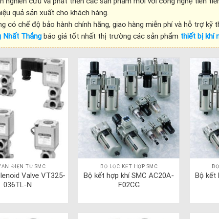
 nghiên cứu và phát triển các sản phẩm mới với công nghệ tiên tiến
iệu quả sản xuất cho khách hàng.
 có chế độ bảo hành chính hãng, giao hàng miễn phí và hỗ trợ kỹ t
g Nhất Thắng
báo giá tốt nhất thị trường các sản phẩm
thiết bị khi
VAN ĐIỆN TỪ SMC
BỘ LỌC KẾT HỢP SMC
BỘ
olenoid Valve VT325-
Bộ kết hợp khí SMC AC20A-
Bộ kết
036TL-N
F02CG