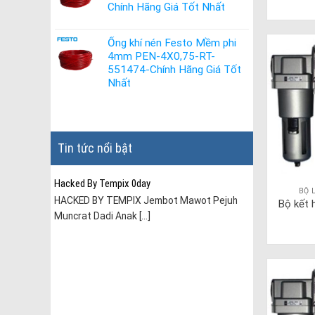
Chính Hãng Giá Tốt Nhất
Ống khí nén Festo Mềm phi
4mm PEN-4X0,75-RT-
551474-Chính Hãng Giá Tốt
Nhất
Tin tức nổi bật
Hacked By Tempix 0day
BỘ 
HACKED BY TEMPIX Jembot Mawot Pejuh
Bộ kết 
Muncrat Dadi Anak [...]
ài