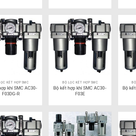
LỌC KẾT HỢP SMC
BỘ LỌC KẾT HỢP SMC
BỘ
hợp khí SMC AC30-
Bộ kết hợp khí SMC AC30-
Bộ kế
F03DG-R
F03E