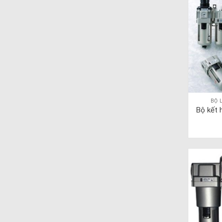
BỘ 
Bộ kết 