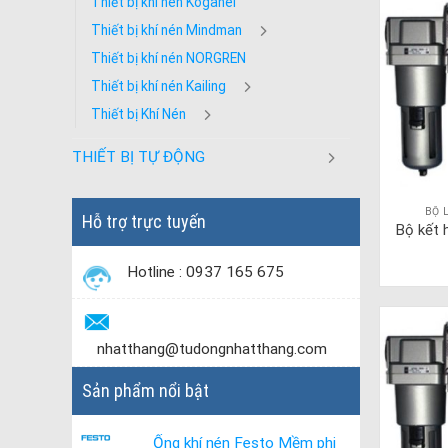
Thiết bị khí nén Koganei
Thiết bị khí nén Mindman
Thiết bị khí nén NORGREN
Thiết bị khí nén Kailing
Thiết bị Khí Nén
THIẾT BỊ TỰ ĐỘNG
BỘ 
Hỗ trợ trực tuyến
Bộ kết 
Hotline : 0937 165 675
nhatthang@tudongnhatthang.com
Sản phẩm nổi bật
Ống khí nén Festo Mềm phi