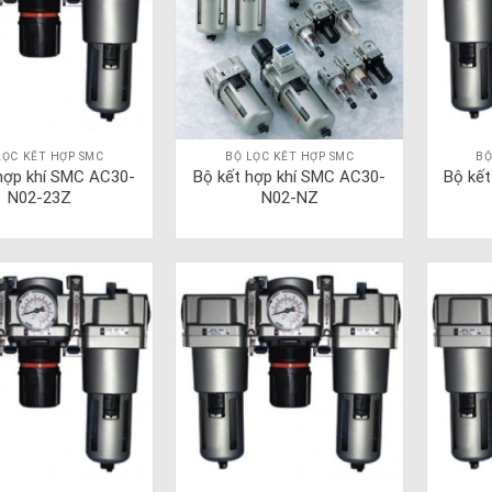
LỌC KẾT HỢP SMC
BỘ LỌC KẾT HỢP SMC
BỘ
hợp khí SMC AC30-
Bộ kết hợp khí SMC AC30-
Bộ kế
N02-23Z
N02-NZ