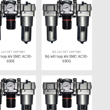
 LỌC KẾT HỢP SMC
BỘ LỌC KẾT HỢP SMC
t hợp khí SMC AC30-
Bộ kết hợp khí SMC AC30-
03DE
03DG