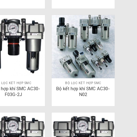
 LỌC KẾT HỢP SMC
BỘ LỌC KẾT HỢP SMC
t hợp khí SMC AC30-
Bộ kết hợp khí SMC AC30-
F03G-2J
N02