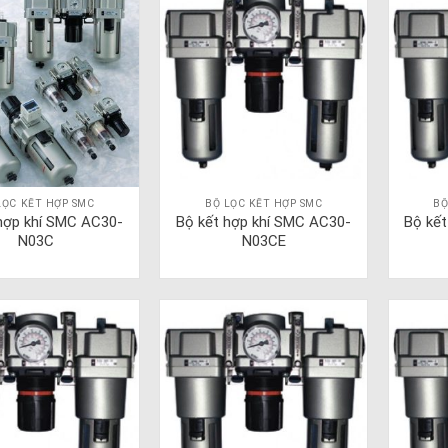
LỌC KẾT HỢP SMC
BỘ LỌC KẾT HỢP SMC
BỘ
hợp khí SMC AC30-
Bộ kết hợp khí SMC AC30-
Bộ kế
N03C
N03CE