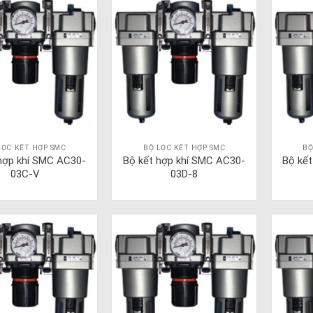
LỌC KẾT HỢP SMC
BỘ LỌC KẾT HỢP SMC
BỘ
hợp khí SMC AC30-
Bộ kết hợp khí SMC AC30-
Bộ kế
03C-V
03D-8