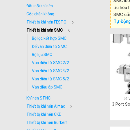
SMC luôn
Đầu nối khí nén
ưu hóa h
Cốc chân không
SMC cũng
Tự Độn
Thiết bị khí nén FESTO
Thiết bị khí nén SMC
Bộ lọc kết hợp SMC
Đế van điện từ SMC
Bộ lọc SMC
Van điện từ SMC 2/2
Van điện từ SMC 3/2
Van điện từ SMC 5/2
Van điều áp SMC
Khí nén STNC
ĐẾ 
3 Port S
Thiết bị khí nén Airtac
Thiết bị khí nén CKD
Thiết bị khí nén Burkert