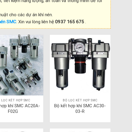
, tiết kiệm năng lượng, an toàn và thông minh để tối
huật cho các dự án khí nén.
́ nén SMC
. Xin vui lòng liên hệ
0937 165 675
.
 LỌC KẾT HỢP SMC
BỘ LỌC KẾT HỢP SMC
 hợp khí SMC AC20A-
Bộ kết hợp khí SMC AC30-
F02G
03-R