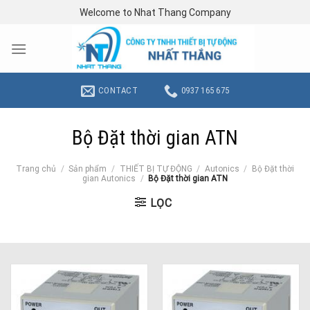
Skip
Welcome to Nhat Thang Company
to
content
CONTACT
0937 165 675
Bộ Đặt thời gian ATN
Trang chủ
/
Sản phẩm
/
THIẾT BỊ TỰ ĐỘNG
/
Autonics
/
Bộ Đặt thời
gian Autonics
/
Bộ Đặt thời gian ATN
LỌC