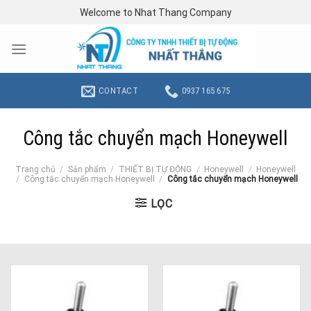
Skip
Welcome to Nhat Thang Company
to
content
CONTACT
0937 165 675
Công tắc chuyển mạch Honeywell
Trang chủ
/
Sản phẩm
/
THIẾT BỊ TỰ ĐỘNG
/
Honeywell
/
Honeywell
/
Công tắc chuyển mạch Honeywell
/
Công tắc chuyển mạch Honeywell
LỌC