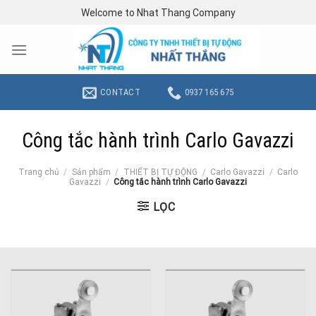
Skip
Welcome to Nhat Thang Company
to
content
CONTACT
0937 165 675
Công tắc hành trình Carlo Gavazzi
Trang chủ
/
Sản phẩm
/
THIẾT BỊ TỰ ĐỘNG
/
Carlo Gavazzi
/
Carlo
Gavazzi
/
Công tắc hành trình Carlo Gavazzi
LỌC