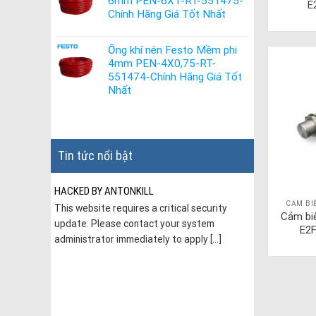
6mm PEN-6X1-RT-551475-
E
Chính Hãng Giá Tốt Nhất
Ống khí nén Festo Mềm phi
4mm PEN-4X0,75-RT-
551474-Chính Hãng Giá Tốt
Nhất
Tin tức nổi bật
HACKED BY ANTONKILL
CẢM BI
This website requires a critical security
Cảm bi
update. Please contact your system
E2
administrator immediately to apply [...]
hí nén