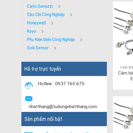
Carlo Gavazzi
Cầu Chì Công Nghiệp
Honeywell
Koyo
Phụ Kiện Điện Công Nghiệp
Sick Sensor
Hỗ trợ trực tuyến
CẢM BI
Cảm bi
E
Hotline : 0937 165 675
nhatthang@tudongnhatthang.com
Sản phẩm nổi bật