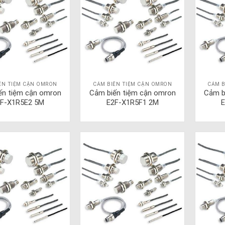
ẾN TIỆM CẬN OMRON
CẢM BIẾN TIỆM CẬN OMRON
CẢM B
ến tiệm cận omron
Cảm biến tiệm cận omron
Cảm b
F-X1R5E2 5M
E2F-X1R5F1 2M
E