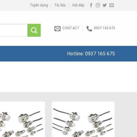
Tuyển dụng
Tài liệu
Hỏi đáp
CONTACT
0937 165 675
Hotline:
0937 165 675