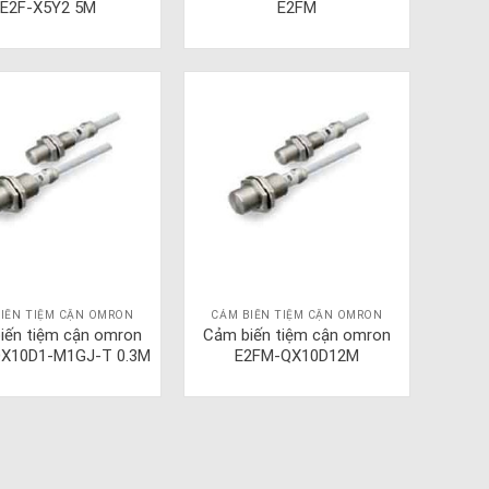
E2F-X5Y2 5M
E2FM
IẾN TIỆM CẬN OMRON
CẢM BIẾN TIỆM CẬN OMRON
iến tiệm cận omron
Cảm biến tiệm cận omron
X10D1-M1GJ-T 0.3M
E2FM-QX10D12M