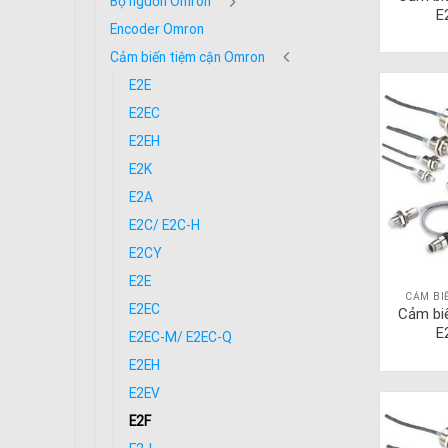
Bộ nguồn Omron
E
Encoder Omron
Cảm biến tiệm cận Omron
E2E
E2EC
E2EH
E2K
E2A
E2C/ E2C-H
E2CY
E2E
CẢM BI
E2EC
Cảm bi
E
E2EC-M/ E2EC-Q
E2EH
E2EV
E2F