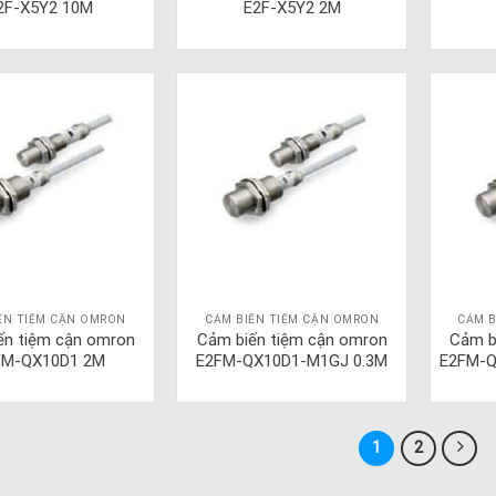
2F-X5Y2 10M
E2F-X5Y2 2M
ẾN TIỆM CẬN OMRON
CẢM BIẾN TIỆM CẬN OMRON
CẢM B
ến tiệm cận omron
Cảm biến tiệm cận omron
Cảm b
FM-QX10D1 2M
E2FM-QX10D1-M1GJ 0.3M
E2FM-Q
1
2