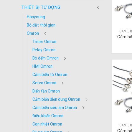
THIẾT BỊ TỰ ĐỘNG
Hanyoung
Bộ đặt thời gian
CẢM BI
Omron
Cảm bi
Timer Omron
Relay Omron
Bộ đếm Omron
HMI Omron
Cảm biến từ Omron
Servo Omron
Biến tần Omron
Cảm biến điện dung Omron
Cảm biến siêu âm Omron
Điều khiển Omron
Can nhiệt Omron
CẢM BI
Cảm bi