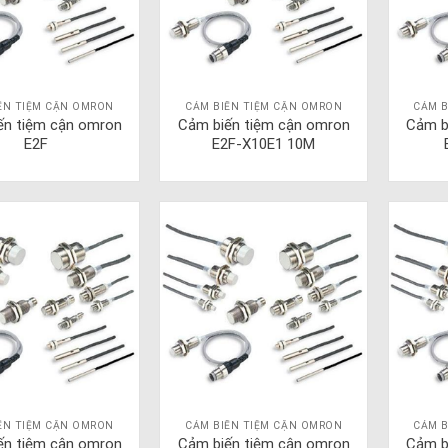
ẾN TIỆM CẬN OMRON
CẢM BIẾN TIỆM CẬN OMRON
CẢM B
ến tiệm cận omron
Cảm biến tiệm cận omron
Cảm b
E2F
E2F-X10E1 10M
ẾN TIỆM CẬN OMRON
CẢM BIẾN TIỆM CẬN OMRON
CẢM B
ến tiệm cận omron
Cảm biến tiệm cận omron
Cảm b