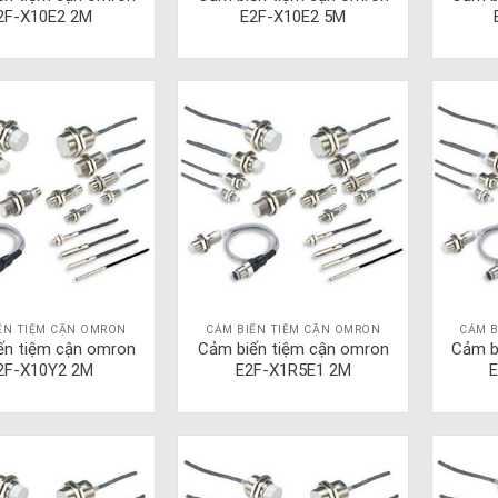
2F-X10E2 2M
E2F-X10E2 5M
ẾN TIỆM CẬN OMRON
CẢM BIẾN TIỆM CẬN OMRON
CẢM B
ến tiệm cận omron
Cảm biến tiệm cận omron
Cảm b
2F-X10Y2 2M
E2F-X1R5E1 2M
E