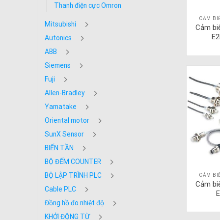
Thanh điện cực Omron
CẢM BI
Mitsubishi
Cảm bi
E2
Autonics
ABB
Siemens
Fuji
Allen-Bradley
Yamatake
Oriental motor
SunX Sensor
BIẾN TẦN
BỘ ĐẾM COUNTER
BỘ LẬP TRÌNH PLC
CẢM BI
Cảm bi
Cable PLC
E
Đồng hồ đo nhiệt độ
KHỞI ĐỘNG TỪ