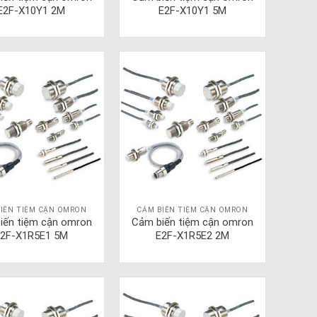
E2F-X10Y1 2M
E2F-X10Y1 5M
IẾN TIỆM CẬN OMRON
CẢM BIẾN TIỆM CẬN OMRON
iến tiệm cận omron
Cảm biến tiệm cận omron
2F-X1R5E1 5M
E2F-X1R5E2 2M