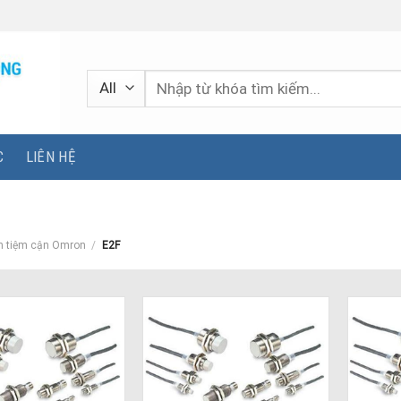
Tìm
kiếm:
C
LIÊN HỆ
n tiệm cận Omron
/
E2F