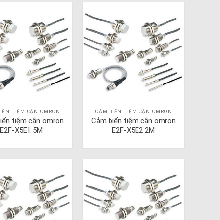
IẾN TIỆM CẬN OMRON
CẢM BIẾN TIỆM CẬN OMRON
iến tiệm cận omron
Cảm biến tiệm cận omron
E2F-X5E1 5M
E2F-X5E2 2M