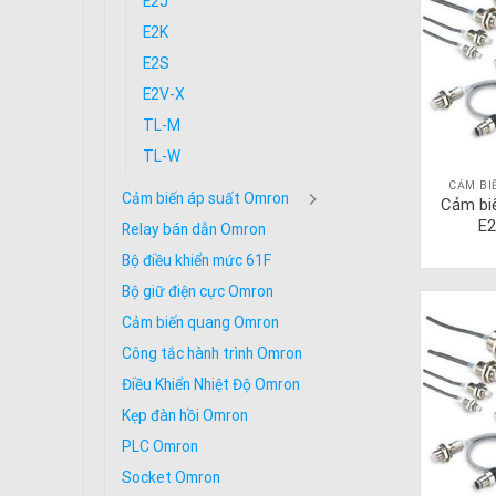
E2J
E2K
E2S
E2V-X
TL-M
TL-W
CẢM BI
Cảm biến áp suất Omron
Cảm bi
E2
Relay bán dẫn Omron
Bộ điều khiển mức 61F
Bộ giữ điện cực Omron
Cảm biến quang Omron
Công tắc hành trình Omron
Điều Khiển Nhiệt Độ Omron
Kẹp đàn hồi Omron
PLC Omron
Socket Omron