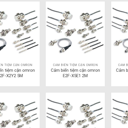
ẾN TIỆM CẬN OMRON
CẢM BIẾN TIỆM CẬN OMRON
CẢM B
ến tiệm cận omron
Cảm biến tiệm cận omron
Cảm b
2F-X2Y2 5M
E2F-X5E1 2M