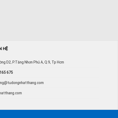
N HỆ
ường D2, P.Tăng Nhơn Phú A, Q.9, Tp Hcm
165 675
hang@tudongnhatthang.com
hatthang.com