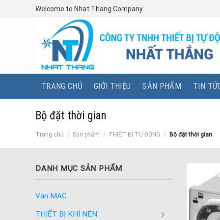
Skip
Welcome to Nhat Thang Company
to
content
TRANG CHỦ
GIỚI THIỆU
SẢN PHẨM
TIN TỨ
Bộ đặt thời gian
Trang chủ
/
Sản phẩm
/
THIẾT BỊ TỰ ĐỘNG
/
Bộ đặt thời gian
DANH MỤC SẢN PHẨM
Van MAC
THIẾT BỊ KHÍ NÉN