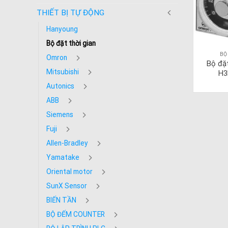
THIẾT BỊ TỰ ĐỘNG
Hanyoung
Bộ đặt thời gian
BỘ
Omron
Bộ đặ
Mitsubishi
H3
Autonics
ABB
Siemens
Fuji
Allen-Bradley
Yamatake
Oriental motor
SunX Sensor
BIẾN TẦN
BỘ ĐẾM COUNTER