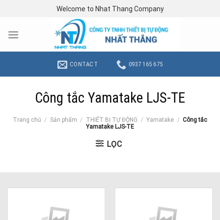
Skip
Welcome to Nhat Thang Company
to
content
CONTACT
0937 165 675
Công tắc Yamatake LJS-TE
Trang chủ
/
Sản phẩm
/
THIẾT BỊ TỰ ĐỘNG
/
Yamatake
/
Công tắc
Yamatake LJS-TE
LỌC