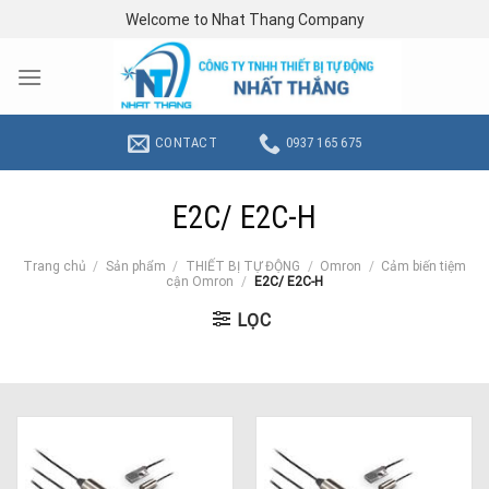
Skip
Welcome to Nhat Thang Company
to
content
CONTACT
0937 165 675
E2C/ E2C-H
Trang chủ
/
Sản phẩm
/
THIẾT BỊ TỰ ĐỘNG
/
Omron
/
Cảm biến tiệm
cận Omron
/
E2C/ E2C-H
LỌC