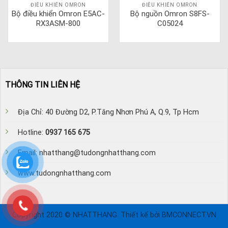
ĐIỀU KHIỂN OMRON
ĐIỀU KHIỂN OMRON
Bộ điều khiển Omron E5AC-
Bộ nguồn Omron S8FS-
RX3ASM-800
C05024
THÔNG TIN LIÊN HỆ
Địa Chỉ: 40 Đường D2, P.Tăng Nhơn Phú A, Q.9, Tp Hcm
Hotline:
0937 165 675
Email: nhatthang@tudongnhatthang.com
www.tudongnhatthang.com
Copyright 2020 © NHATTHANG. Thiết kế bởi BMCONNECT.VN