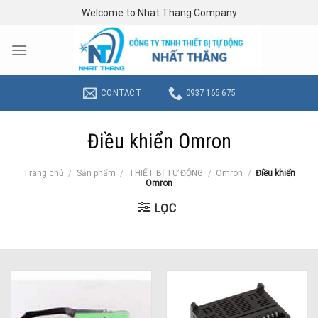
Skip
Welcome to Nhat Thang Company
to
content
CONTACT
0937 165 675
Điều khiển Omron
Trang chủ
/
Sản phẩm
/
THIẾT BỊ TỰ ĐỘNG
/
Omron
/
Điều khiển
Omron
LỌC